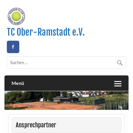
Skip
to
content
TC Ober-Ramstadt e.V.
Homepage des Tennis-Clubs Ober-Ramstadt e.V.
Menü
Ansprechpartner