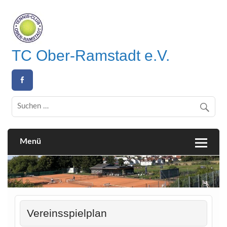
Skip
to
content
TC Ober-Ramstadt e.V.
Homepage des Tennis-Clubs Ober-Ramstadt e.V.
Menü
Vereinsspielplan